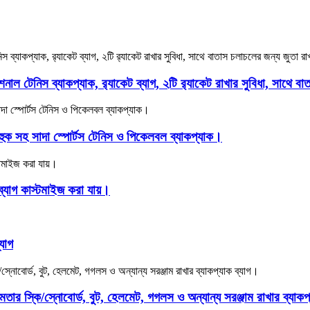
াল টেনিস ব্যাকপ্যাক, র‍্যাকেট ব্যাগ, ২টি র‍্যাকেট রাখার সুবিধা, সাথে বাতা
স হুক সহ সাদা স্পোর্টস টেনিস ও পিকেলবল ব্যাকপ্যাক।
ব্যাগ কাস্টমাইজ করা যায়।
্যাগ
র স্কি/স্নোবোর্ড, বুট, হেলমেট, গগলস ও অন্যান্য সরঞ্জাম রাখার ব্যাকপ