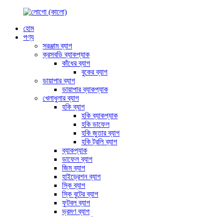
হোম
পণ্য
সরঞ্জাম ব্যাগ
ক্রসবডি ব্যাকপ্যাক
কাঁধের ব্যাগ
বুকের ব্যাগ
ডায়াপার ব্যাগ
ডায়াপার ব্যাকপ্যাক
খেলাধুলার ব্যাগ
হকি ব্যাগ
হকি ব্যাকপ্যাক
হকি ডাফেল
হকি জুতার ব্যাগ
হকি ট্রলি ব্যাগ
ব্যাকপ্যাক
ডাফেল ব্যাগ
জিম ব্যাগ
হাইড্রেশন ব্যাগ
স্কি ব্যাগ
স্কি বুটের ব্যাগ
ফুটবল ব্যাগ
ভ্রমণ ব্যাগ