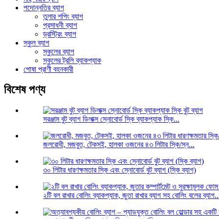
পদোন্নতির ব্যাগ
তুলার শপিং ব্যাগ
প্রসাধনী ব্যাগ
ড্রস্ট্রিং ব্যাগ
স্কুল ব্যাগ
স্কুলের ব্যাগ
স্কুলের ট্রলি ব্যাকপ্যাক
পোষা প্রাণী বহনকারী
বিশেষ পণ্য
সরঞ্জাম বুট ব্যাগ ডিলাক্স স্নোবোর্ড স্কি ব্যাকপ্যাক স্কি...
জলরোধী, মজবুত, টেকসই, হালকা ওজনের ৪৩ লিটার স্কি/স্ন...
৩০ লিটার ধারণক্ষমতার স্কি এবং স্নোবোর্ড বুট ব্যাগ (স্কি ব্যাগ)
২টি বল রাখার বোলিং ব্যাকপ্যাক, জুতা রাখার ব্যাগ সহ বোলিং বলের ব্যাগ..