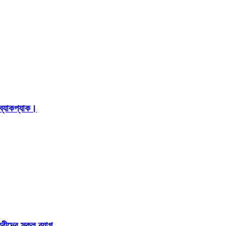
 ব্যাকপ্যাক।
রীদের স্কুল ব্যাগ