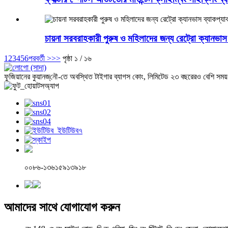
চায়না সরবরাহকারী পুরুষ ও মহিলাদের জন্য রেট্রো ক্যানভাস 
1
2
3
4
5
6
পরবর্তী >
>>
পৃষ্ঠা ১ / ১৬
ফুজিয়ানের কুয়ানজ্‌নৌ-তে অবস্থিত টাইগার ব্যাগস কোং, লিমিটেড ২৩ বছরেরও বেশি সম
০০৮৬-১৩৬১৫৯১৩৯১৮
আমাদের সাথে যোগাযোগ করুন