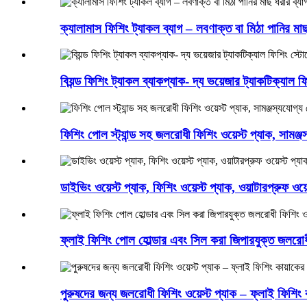
ক্যালামাস ফিশিং ট্যাকল ব্যাগ – লবণাক্ত বা মিঠা পানির মাছ
বিয়ন্ড ফিশিং ট্যাকল ব্যাকপ্যাক- দ্য ভয়েজার ট্যাকটিক্যাল ফ
ফিশিং পোল স্ট্যান্ড সহ জলরোধী ফিশিং ওয়েস্ট প্যাক, সামঞ্জস
ডাইভিং ওয়েস্ট প্যাক, ফিশিং ওয়েস্ট প্যাক, ওয়াটারপ্রুফ ওয়
ফ্লাই ফিশিং পোল হোল্ডার এবং সিল করা জিপারযুক্ত জলরোধী 
পুরুষদের জন্য জলরোধী ফিশিং ওয়েস্ট প্যাক – ফ্লাই ফিশিং