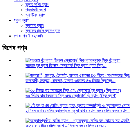
তুলার শপিং ব্যাগ
প্রসাধনী ব্যাগ
ড্রস্ট্রিং ব্যাগ
স্কুল ব্যাগ
স্কুলের ব্যাগ
স্কুলের ট্রলি ব্যাকপ্যাক
পোষা প্রাণী বহনকারী
বিশেষ পণ্য
সরঞ্জাম বুট ব্যাগ ডিলাক্স স্নোবোর্ড স্কি ব্যাকপ্যাক স্কি...
জলরোধী, মজবুত, টেকসই, হালকা ওজনের ৪৩ লিটার স্কি/স্ন...
৩০ লিটার ধারণক্ষমতার স্কি এবং স্নোবোর্ড বুট ব্যাগ (স্কি ব্যাগ)
২টি বল রাখার বোলিং ব্যাকপ্যাক, জুতা রাখার ব্যাগ সহ বোলিং বলের ব্যাগ..
অত্যাবশ্যকীয় বোলিং ব্যাগ – সিঙ্গেল বল বোলিংয়ের জন্য...