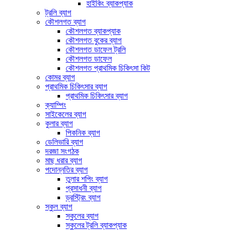
হাইকিং ব্যাকপ্যাক
ট্রলি ব্যাগ
কৌশলগত ব্যাগ
কৌশলগত ব্যাকপ্যাক
কৌশলগত বুকের ব্যাগ
কৌশলগত ডাফেল ট্রলি
কৌশলগত ডাফেল
কৌশলগত প্রাথমিক চিকিৎসা কিট
কোমর ব্যাগ
প্রাথমিক চিকিৎসার ব্যাগ
প্রাথমিক চিকিৎসার ব্যাগ
ক্যাম্পিং
সাইকেলের ব্যাগ
কুলার ব্যাগ
পিকনিক ব্যাগ
ডেলিভারি ব্যাগ
দরজা সংগঠক
মাছ ধরার ব্যাগ
পদোন্নতির ব্যাগ
তুলার শপিং ব্যাগ
প্রসাধনী ব্যাগ
ড্রস্ট্রিং ব্যাগ
স্কুল ব্যাগ
স্কুলের ব্যাগ
স্কুলের ট্রলি ব্যাকপ্যাক