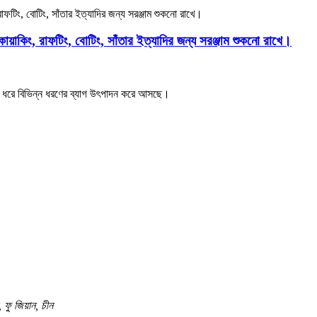
ায়াকিং, রাফটিং, বোটিং, সাঁতার ইত্যাদির জন্য সরঞ্জাম শুকনো রাখে।
য় ধরে বিভিন্ন ধরণের ব্যাগ উৎপাদন করে আসছে।
 ফু জিয়ান, চীন