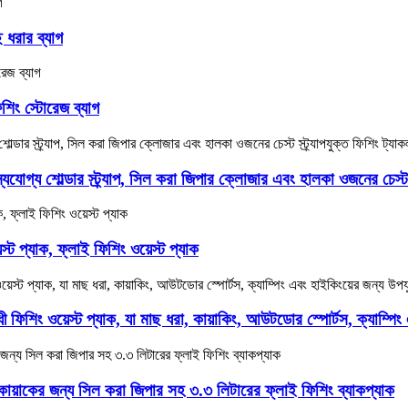
 ধরার ব্যাগ
িশিং স্টোরেজ ব্যাগ
্যযোগ্য শোল্ডার স্ট্র্যাপ, সিল করা জিপার ক্লোজার এবং হালকা ওজনের চেস্ট স
েস্ট প্যাক, ফ্লাই ফিশিং ওয়েস্ট প্যাক
ফিশিং ওয়েস্ট প্যাক, যা মাছ ধরা, কায়াকিং, আউটডোর স্পোর্টস, ক্যাম্পি
 কায়াকের জন্য সিল করা জিপার সহ ৩.৩ লিটারের ফ্লাই ফিশিং ব্যাকপ্যাক