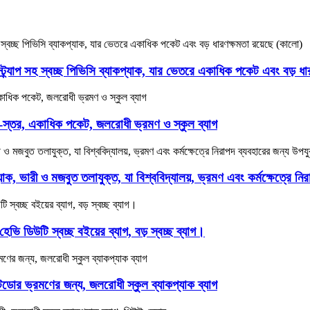
ট্র্যাপ সহ স্বচ্ছ পিভিসি ব্যাকপ্যাক, যার ভেতরে একাধিক পকেট এবং বড় ধ
্বি-স্তর, একাধিক পকেট, জলরোধী ভ্রমণ ও স্কুল ব্যাগ
্যাক, ভারী ও মজবুত তলাযুক্ত, যা বিশ্ববিদ্যালয়, ভ্রমণ এবং কর্মক্ষেত্রে ন
 ডিউটি ​​স্বচ্ছ বইয়ের ব্যাগ, বড় স্বচ্ছ ব্যাগ।
োর ভ্রমণের জন্য, জলরোধী স্কুল ব্যাকপ্যাক ব্যাগ