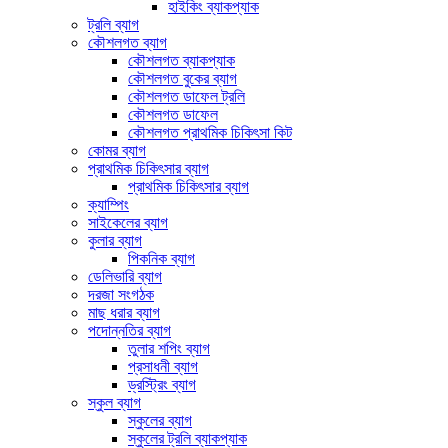
হাইকিং ব্যাকপ্যাক
ট্রলি ব্যাগ
কৌশলগত ব্যাগ
কৌশলগত ব্যাকপ্যাক
কৌশলগত বুকের ব্যাগ
কৌশলগত ডাফেল ট্রলি
কৌশলগত ডাফেল
কৌশলগত প্রাথমিক চিকিৎসা কিট
কোমর ব্যাগ
প্রাথমিক চিকিৎসার ব্যাগ
প্রাথমিক চিকিৎসার ব্যাগ
ক্যাম্পিং
সাইকেলের ব্যাগ
কুলার ব্যাগ
পিকনিক ব্যাগ
ডেলিভারি ব্যাগ
দরজা সংগঠক
মাছ ধরার ব্যাগ
পদোন্নতির ব্যাগ
তুলার শপিং ব্যাগ
প্রসাধনী ব্যাগ
ড্রস্ট্রিং ব্যাগ
স্কুল ব্যাগ
স্কুলের ব্যাগ
স্কুলের ট্রলি ব্যাকপ্যাক