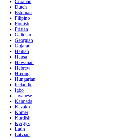
Croatian
Dutch
Estonian
Filipino
Finnish
Frisian
Galician
Georgian
Gujarati
Haitian
Hausa
Hawaiian
Hebrew
Hmong
Hungarian
Icelandic
Igbo
Javanese
Kannada
Kazakh
Khmer
Kurdish
Kyrgyz
Latin
Latvian