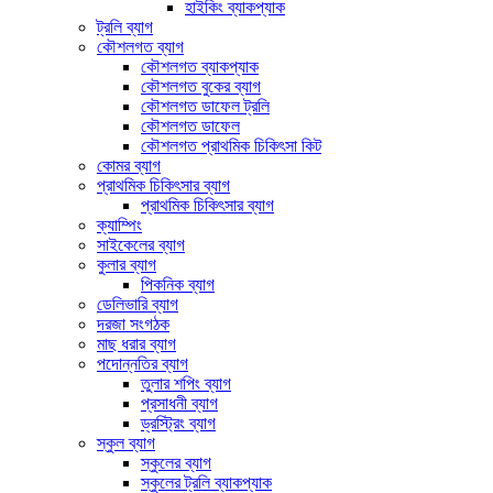
হাইকিং ব্যাকপ্যাক
ট্রলি ব্যাগ
কৌশলগত ব্যাগ
কৌশলগত ব্যাকপ্যাক
কৌশলগত বুকের ব্যাগ
কৌশলগত ডাফেল ট্রলি
কৌশলগত ডাফেল
কৌশলগত প্রাথমিক চিকিৎসা কিট
কোমর ব্যাগ
প্রাথমিক চিকিৎসার ব্যাগ
প্রাথমিক চিকিৎসার ব্যাগ
ক্যাম্পিং
সাইকেলের ব্যাগ
কুলার ব্যাগ
পিকনিক ব্যাগ
ডেলিভারি ব্যাগ
দরজা সংগঠক
মাছ ধরার ব্যাগ
পদোন্নতির ব্যাগ
তুলার শপিং ব্যাগ
প্রসাধনী ব্যাগ
ড্রস্ট্রিং ব্যাগ
স্কুল ব্যাগ
স্কুলের ব্যাগ
স্কুলের ট্রলি ব্যাকপ্যাক