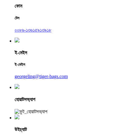
ফোন
টেল
০০৮৬-১৩৬১৫৯১৩৯১৮
ই-মেইল
ই-মেইল
georgeling@tiger-bags.com
হোয়াটসঅ্যাপ
উইচ্যাট