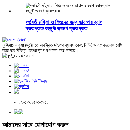
গর্ভবতী মহিলা ও শিশুদের জন্য ডায়াপার ব্যাগ
ব্যাকপ্যাক বহুমুখী ভ্রমণ ব্যাকপ্যাক
ফুজিয়ানের কুয়ানজ্‌নৌ-তে অবস্থিত টাইগার ব্যাগস কোং, লিমিটেড ২৩ বছরেরও বেশি
সময় ধরে বিভিন্ন ধরণের ব্যাগ উৎপাদন করে আসছে।
০০৮৬-১৩৬১৫৯১৩৯১৮
আমাদের সাথে যোগাযোগ করুন