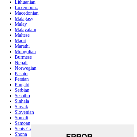
Lithuanian
Luxembou..
Macedonian
Malagasy
Malay
Malayalam
Maltese
Maori
Marathi
Mongolian
Burmese
Nepali
Norwegian
Pashto
Persian
Punjabi
Serbian
Sesotho
Sinhala
Slovak
Slovenian
Somali
Samoan
Scots Gaelic
Shona