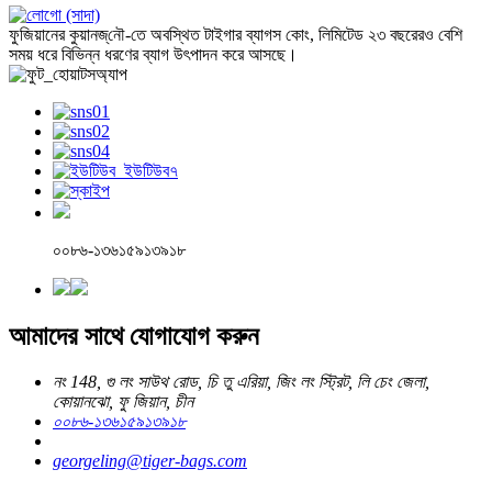
ফুজিয়ানের কুয়ানজ্‌নৌ-তে অবস্থিত টাইগার ব্যাগস কোং, লিমিটেড ২৩ বছরেরও বেশি
সময় ধরে বিভিন্ন ধরণের ব্যাগ উৎপাদন করে আসছে।
০০৮৬-১৩৬১৫৯১৩৯১৮
আমাদের সাথে যোগাযোগ করুন
নং 148, গু লং সাউথ রোড, চি তু এরিয়া, জিং লং স্ট্রিট, লি চেং জেলা,
কোয়ানঝো, ফু জিয়ান, চীন
০০৮৬-১৩৬১৫৯১৩৯১৮
georgeling@tiger-bags.com