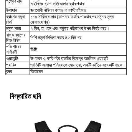
পণ্যের নাম
সাইক্লিং ব্যাগ হাইড্রেশন ব্যাকপ্যাক
উপাদান
জলরোধী নাইলন কাপড় বা কাস্টমাইজড
ব্যাগের নমুনা
১০০ মার্কিন ডলার (আপনার অর্ডার পাওয়ার পর নমুনার মূল্য
চার্জ
ফেরতযোগ্য)
নমুনা সময়
৭ দিন, যা ধরন এবং নমুনার পরিমাণের উপর নির্ভর করে।
বাল্ক ব্যাগের
পিপি নমুনা নিশ্চিত করার ৪৫ দিন পর
লিড টাইম
পরিশোধের
টি/টি
শর্তাবলী
ওয়ারেন্টি
উপকরণ ও কারিগরির ত্রুটির বিরুদ্ধে আজীবন ওয়ারেন্টি
প্যাকিং
প্রতিটি আলাদা পলিব্যাগে মোড়ানো, একটি কার্টনে কয়েকটি থাকে।
বন্দর
জিয়ামেন
বিস্তারিত ছবি