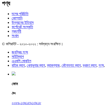
পণ্য
দলের পরিচিতি
কোম্পানি
উন্নয়নের ইতিহাস
কর্পোরেট সংস্কৃতি
প্রদর্শনী
সংবাদ
© কপিরাইট - ২০১০-২০২২ : সর্বস্বত্ব সংরক্ষিত।
জনপ্রিয় পণ্য
সাইটম্যাপ
এএমপি মোবাইল
বাইক ব্যাগ
,
খেলাধুলার ব্যাগ
,
ব্যাকপ্যাক
,
কৌশলগত ব্যাগ
,
ভ্রমণ ব্যাগ
,
পণ্য
,
ফোন
টেল
০০৮৬-১৩৬১৫৯১৩৯১৮