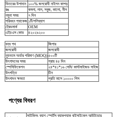
ভিতরের উপাদান
১০০% জলরোধী নাইলন কাপড়
রঙ
কমলা, লাল, সবুজ, কালো, নীল
নমুনা সময়
৭ দিন
পরিবহন প্যাকেজ
১টি/পলিব্যাগ
ট্রেডমার্ক
OEM
এইচএস কোড
৪২০২৯২০০
বন্ধ পথ
জিপার
জলরোধী
জলরোধী
ন্যূনতম অর্ডার পরিমাণ (MOQ)
৫০০টি
উৎপাদনের সময়
প্রায় ৪৫ দিন
স্পেসিফিকেশন
২৪*৪১*১৬ সেমি/ কাস্টমাইজড সাইজ
উৎপত্তি
চীন
উৎপাদন ক্ষমতা
প্রতি মাসে ১০০০০ পিস
পণ্যের বিবরণ
সাইক্লিং ব্যাগ স্পোর্টস ব্যাকপ্যাক বাইসাইকেল আউটডোর