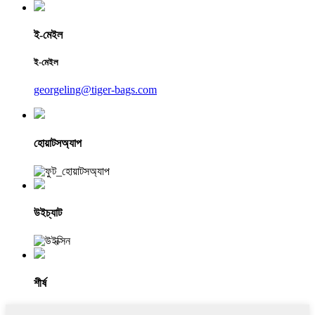
ই-মেইল
ই-মেইল
georgeling@tiger-bags.com
হোয়াটসঅ্যাপ
উইচ্যাট
শীর্ষ