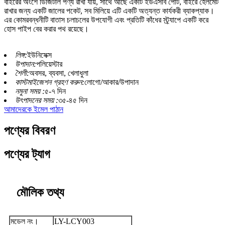
বাইরের অংশে ডিজিটাল পণ্য রাখা যায়, সাথে আছে একটি ইউএসবি পোর্ট, বাইরে হেলমেট
রাখার জন্য একটি জালের পকেট, সব মিলিয়ে এটি একটি অত্যন্ত কার্যকরী ব্যাকপ্যাক।
এর কোমরবন্ধনীটি বাতাস চলাচলের উপযোগী এবং প্রতিটি কাঁধের স্ট্র্যাপে একটি করে
হোস পাইপ বের করার পথ রয়েছে।
লিঙ্গ:
ইউনিসেক্স
উপাদান:
পলিয়েস্টার
শৈলী:
অবসর, ব্যবসা, খেলাধুলা
কাস্টমাইজেশন গ্রহণ করুন:
লোগো/আকার/উপাদান
নমুনা সময় :
৫-৭ দিন
উৎপাদনের সময় :
৩৫-৪৫ দিন
আমাদেরকে ইমেল পাঠান
পণ্যের বিবরণ
পণ্যের ট্যাগ
মৌলিক তথ্য
মডেল নং।
LY-LCY003