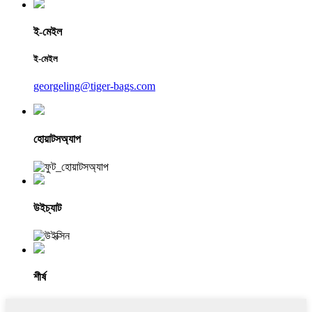
ই-মেইল
ই-মেইল
georgeling@tiger-bags.com
হোয়াটসঅ্যাপ
উইচ্যাট
শীর্ষ