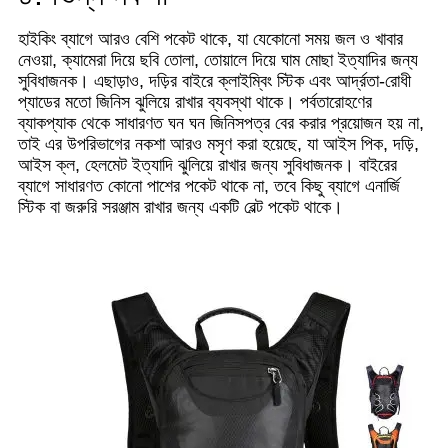
হাইকিং ব্যাগে আরও বেশি পকেট থাকে, যা যেকোনো সময় জল ও খাবার
নেওয়া, ক্যামেরা দিয়ে ছবি তোলা, তোয়ালে দিয়ে ঘাম মোছা ইত্যাদির জন্য
সুবিধাজনক। এছাড়াও, দড়ির বাইরে ক্লাইম্বিং স্টিক এবং আর্দ্রতা-রোধী
প্যাডের মতো জিনিস ঝুলিয়ে রাখার ব্যবস্থা থাকে। পর্বতারোহণের
ব্যাকপ্যাক থেকে সাধারণত ঘন ঘন জিনিসপত্র বের করার প্রয়োজন হয় না,
তাই এর উপরিভাগের নকশা আরও মসৃণ করা হয়েছে, যা আইস পিক, দড়ি,
আইস ক্ল, হেলমেট ইত্যাদি ঝুলিয়ে রাখার জন্য সুবিধাজনক। বাইরের
ব্যাগে সাধারণত কোনো পাশের পকেট থাকে না, তবে কিছু ব্যাগে এনার্জি
স্টিক বা জরুরি সরঞ্জাম রাখার জন্য একটি বেল্ট পকেট থাকে।