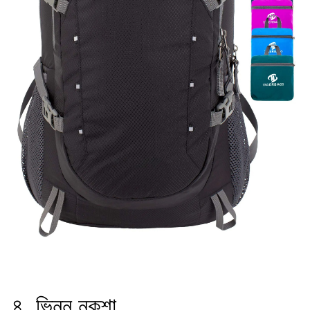
৪. ভিন্ন নকশা