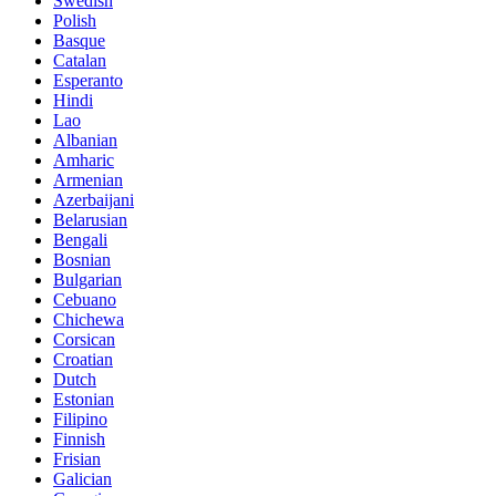
Swedish
Polish
Basque
Catalan
Esperanto
Hindi
Lao
Albanian
Amharic
Armenian
Azerbaijani
Belarusian
Bengali
Bosnian
Bulgarian
Cebuano
Chichewa
Corsican
Croatian
Dutch
Estonian
Filipino
Finnish
Frisian
Galician