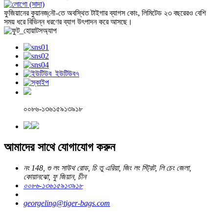
ফুজিয়ানের কুয়ানজ্‌নৌ-তে অবস্থিত টাইগার ব্যাগস কোং, লিমিটেড ২৩ বছরেরও বেশি
সময় ধরে বিভিন্ন ধরণের ব্যাগ উৎপাদন করে আসছে।
০০৮৬-১৩৬১৫৯১৩৯১৮
আমাদের সাথে যোগাযোগ করুন
নং 148, গু লং সাউথ রোড, চি তু এরিয়া, জিং লং স্ট্রিট, লি চেং জেলা,
কোয়ানঝো, ফু জিয়ান, চীন
০০৮৬-১৩৬১৫৯১৩৯১৮
georgeling@tiger-bags.com