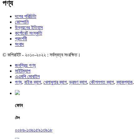
পণ্য
দলের পরিচিতি
কোম্পানি
উন্নয়নের ইতিহাস
কর্পোরেট সংস্কৃতি
প্রদর্শনী
সংবাদ
© কপিরাইট - ২০১০-২০২২ : সর্বস্বত্ব সংরক্ষিত।
জনপ্রিয় পণ্য
সাইটম্যাপ
এএমপি মোবাইল
পণ্য
,
বাইক ব্যাগ
,
খেলাধুলার ব্যাগ
,
ভ্রমণ ব্যাগ
,
কৌশলগত ব্যাগ
,
ব্যাকপ্যাক
,
ফোন
টেল
০০৮৬-১৩৬১৫৯১৩৯১৮